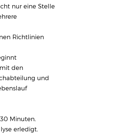
ht nur eine Stelle
ehrere
en Richtlinien
eginnt
 mit den
achabteilung und
ebenslauf
. 30 Minuten.
yse erledigt.