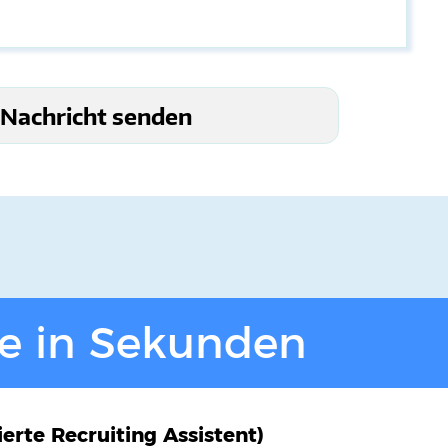
e
in Sekunden
rte Recruiting Assistent)